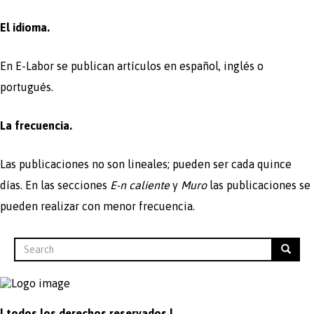
El idioma.
En E-Labor se publican artículos en español, inglés o
portugués.
La frecuencia.
Las publicaciones no son lineales; pueden ser cada quince
días. En las secciones
E-n caliente
y
Muro
las publicaciones se
pueden realizar con menor frecuencia.
Search
Búsqueda
Search
| todos los derechos reservados |